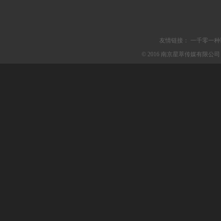
友情链接：
一千零一种
© 2016 南京星萃传媒有限公司