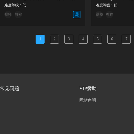
难度等级：低
难度等级：低
视频
教程
视频
教程
1
2
3
4
5
6
7
常见问题
VIP赞助
网站声明