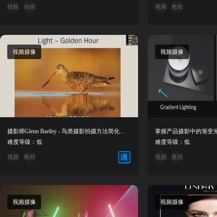
模板
动画
视频
教程
视频摄像
视频摄像
摄影师Glenn Bartley - 鸟类摄影拍摄方法简化版-精翻中英字幕
难度等级：低
难度等级：低
视频
教程
视频
教程
视频摄像
视频摄像