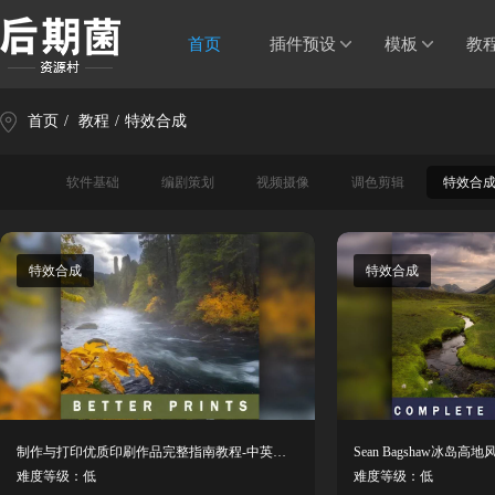
首页
插件预设
模板
教
首页
/
教程
/
特效合成
软件基础
编剧策划
视频摄像
调色剪辑
特效合
特效合成
特效合成
制作与打印优质印刷作品完整指南教程-中英字幕
难度等级：低
难度等级：低