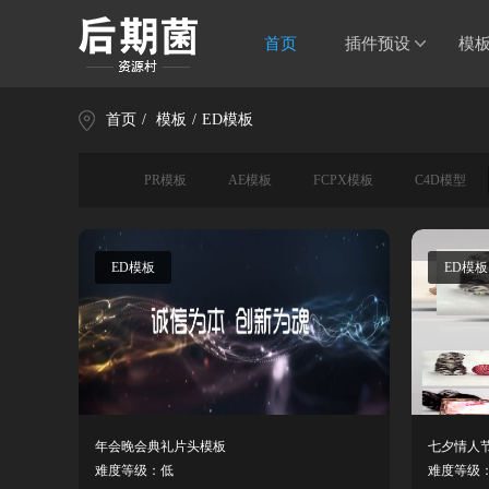
首页
插件预设
模
首页
/
模板
/
ED模板
PR模板
AE模板
FCPX模板
C4D模型
ED模板
ED模板
年会晚会典礼片头模板
七夕情人
难度等级：低
难度等级