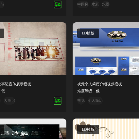
人节
中国风
水彩
水墨
ED模板
大事记宣传展示模板
视觉个人简历介绍视频模板
：低
难度等级：低
史
大事记
视觉
个人简历
ED模板