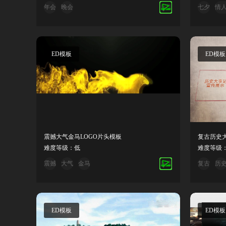
年会
晚会
七夕
情
ED模板
ED模板
震撼大气金马LOGO片头模板
复古历史
难度等级：低
难度等级
震撼
大气
金马
复古
历
ED模板
ED模板