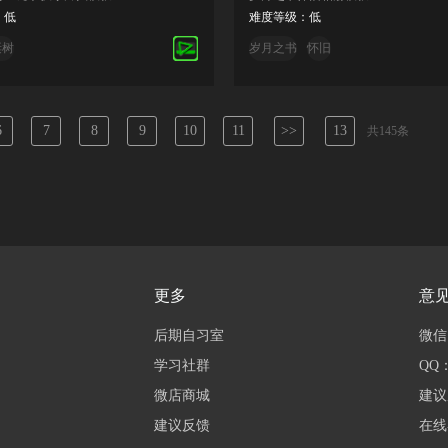
：低
难度等级：低
诞树
岁月之书
怀旧
6
7
8
9
10
11
>>
13
共145条
更多
意
后期自习室
微信：
学习社群
QQ：
微店商城
建议
建议反馈
在线客