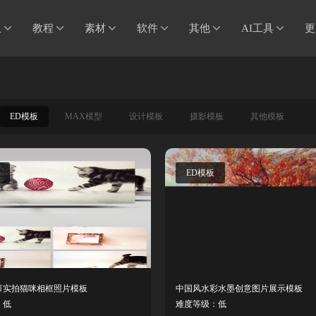
板
教程
素材
软件
其他
AI工具
更
ED模板
MAX模型
设计模板
摄影模板
其他模板
ED模板
节实拍猫咪相框照片模板
中国风水彩水墨创意图片展示模板
：低
难度等级：低