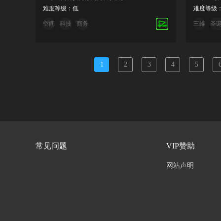
难度等级：低
难度等级
空间
科技
商务
三维
圣
1
2
3
4
5
常见问题
VIP赞助
网站声明