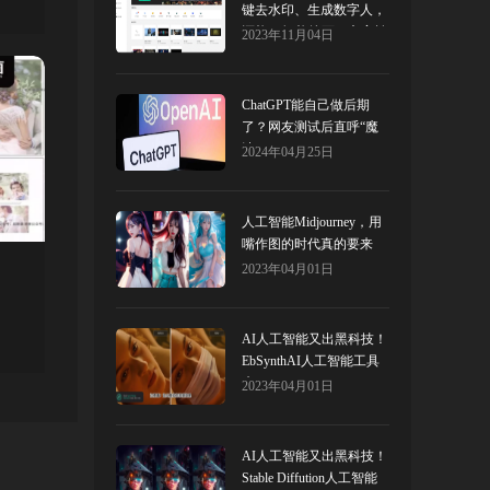
键去水印、生成数字人，
还能AI智能绘画、文字转
2023年11月04日
语音、人物口型动画哦！
ChatGPT能自己做后期
了？网友测试后直呼“魔
法”！
2024年04月25日
人工智能Midjourney，​用
嘴作图的时代真的要来
了！
2023年04月01日
AI人工智能又出黑科技！
EbSynthAI人工智能工具
来了！
2023年04月01日
AI人工智能又出黑科技！
Stable Diffution人工智能