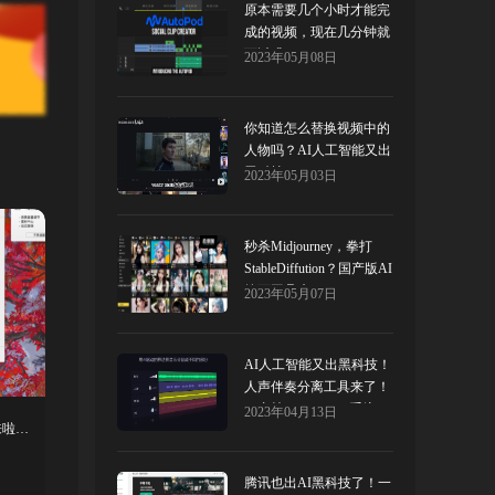
原本需要几个小时才能完
成的视频，现在几分钟就
可以哦！
2023年05月08日
你知道怎么替换视频中的
人物吗？AI人工智能又出
黑科技！
2023年05月03日
秒杀Midjourney，拳打
StableDiffution？国产版AI
绘画工具来了！
2023年05月07日
AI人工智能又出黑科技！
人声伴奏分离工具来了！
（支持WIN+MAC系统）
2023年04月13日
火遍Mac用户圈的超清4K动态壁纸软件来啦！堪称苹果版wallpaper...
腾讯也出AI黑科技了！一