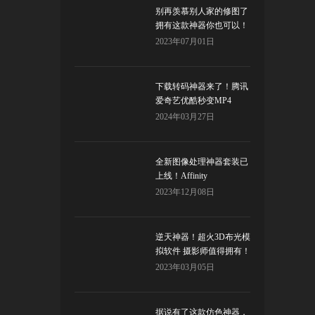
别再羡慕别人家的修图了
拥有这款神器你也可以！
Topaz Studio
2023年07月01日
下载转码神器来了！腾讯
爱奇艺优酷秒变MP4
2024年03月27日
全新图像处理神器套装已
上线！Affinity
2023年12月08日
逆天神器！超火3D布光模
拟软件 摄影师值得拥有！
2023年03月05日
据说有了这款仿色神器，