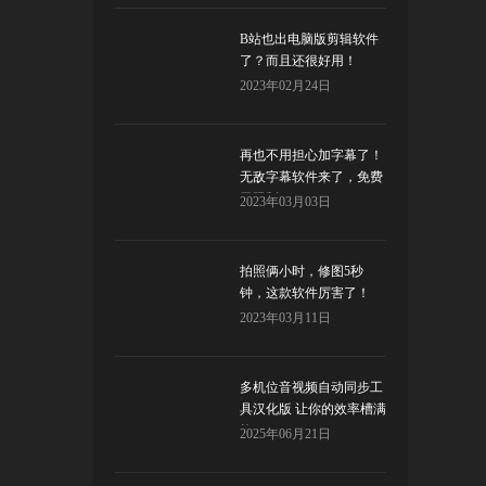
B站也出电脑版剪辑软件
了？而且还很好用！
2023年02月24日
再也不用担心加字幕了！
无敌字幕软件来了，免费
无限制！
2023年03月03日
拍照俩小时，修图5秒
钟，这款软件厉害了！
ON1Portrait AI
2023年03月11日
多机位音视频自动同步工
具汉化版 让你的效率槽满
格！
2025年06月21日