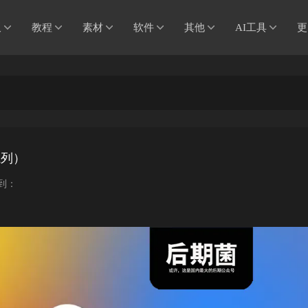
板
教程
素材
软件
其他
AI工具
更
系列）
到：