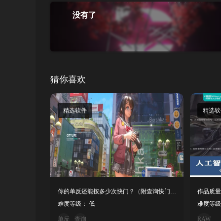
没有了
猜你喜欢
精选软件
精选软
你的单反还能按多少次快门？（附查询快门次数工具）
难度等级： 低
难度等级
单反
查询
RAW