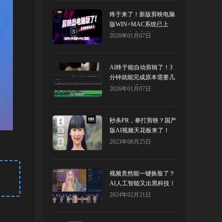
终于来了！新版剪映电脑
版WIN+MAC系统已上
线！（内含安装包）
2026年01月07日
AI终于能自动剪辑了！3
分钟就能完成原本需要几
个小时的视频！
2026年01月07日
秒杀PR，拳打剪映？国产
版AI视频天花板来了！
2023年08月25日
视频竟然能一键换脸了？
AI人工智能又出黑科技！
swapface
2024年02月21日