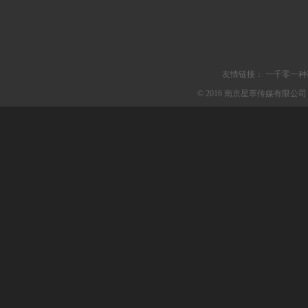
友情链接：
一千零一种
© 2016 南京星萃传媒有限公司