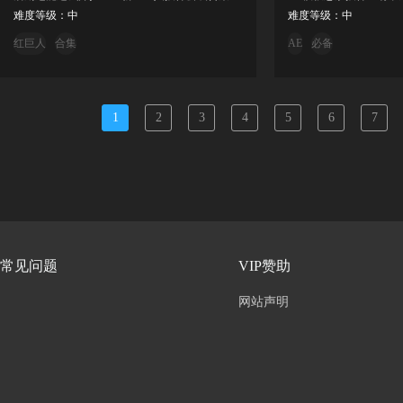
难度等级：中
难度等级：中
红巨人
合集
AE
必备
1
2
3
4
5
6
7
常见问题
VIP赞助
网站声明