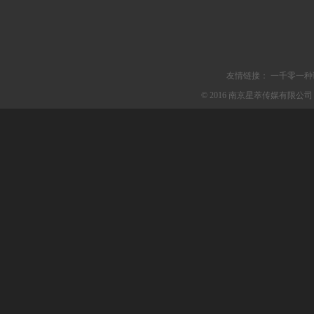
友情链接：
一千零一种
© 2016 南京星萃传媒有限公司