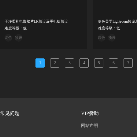
干净柔和电影胶片LR预设及手机版预设
暗色美学Lightroom预
难度等级：低
难度等级：低
调色
预设
调色
预设
1
2
3
4
5
6
7
常见问题
VIP赞助
网站声明