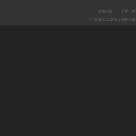
友情链接：
一千零一种
© 2016 南京星萃传媒有限公司