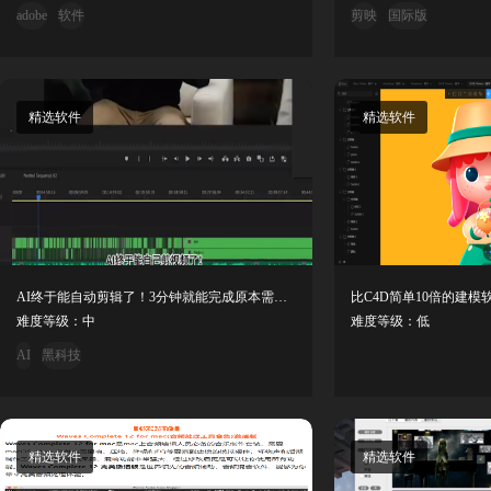
adobe
软件
剪映
国际版
精选软件
精选软件
AI终于能自动剪辑了！3分钟就能完成原本需要几个小时的视频！
难度等级：中
难度等级：低
AI
黑科技
精选软件
精选软件