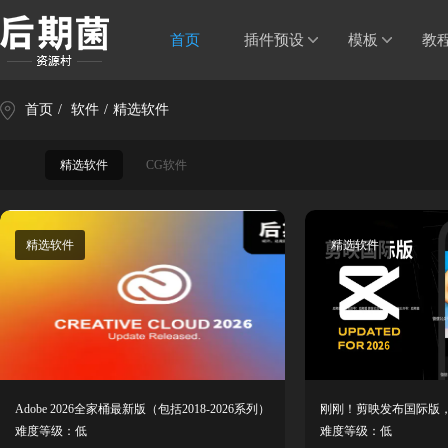
首页
插件预设
模板
教
首页
/
软件
/
精选软件
精选软件
CG软件
精选软件
精选软件
Adobe 2026全家桶最新版（包括2018-2026系列）
难度等级：低
难度等级：低