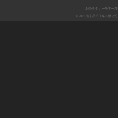
友情链接：
一千零一种
© 2016 南京星萃传媒有限公司