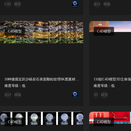
C4D
模型
设计
模板
C4D模型
C4D模型
10种微观近距沙砾岩石表面颗粒纹理8K图案材质贴图
难度等级：低
难度等级：低
设计
模板
3D
模型
C4D模型
C4D模型