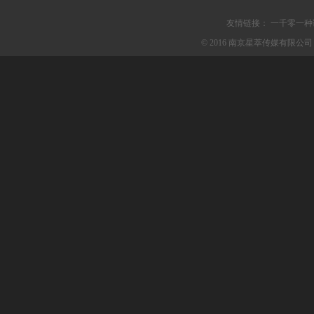
友情链接：
一千零一种
© 2016 南京星萃传媒有限公司