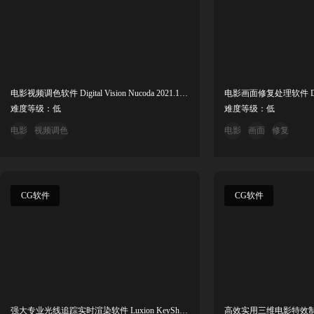
电影视频调色软件 Digital Vision Nucoda 2021.1.003 Win
难度等级：低
难度等级：低
电影
视频调色
电影
画面
修复
CG软件
CG软件
强大专业光线追踪实时渲染软件 Luxion KeyShot Pro v10.2.104