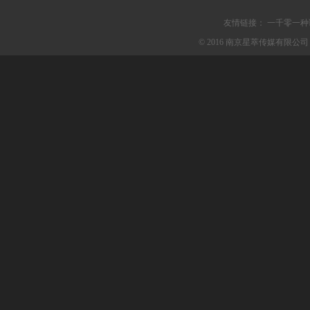
友情链接：
一千零一种
© 2016 南京星萃传媒有限公司