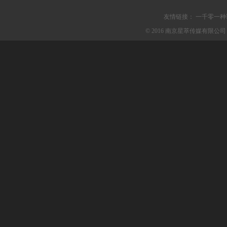
友情链接：
一千零一种
© 2016 南京星萃传媒有限公司