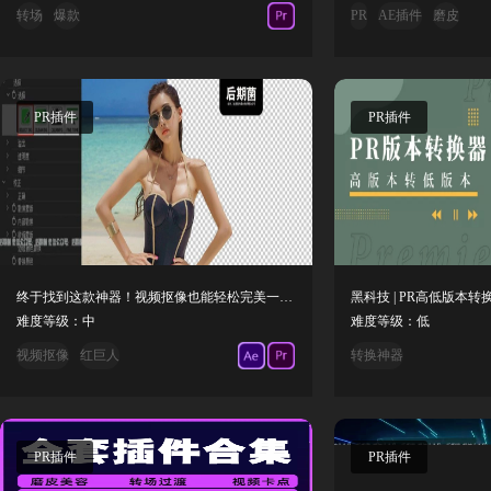
转场
爆款
PR
AE插件
磨皮
PR插件
PR插件
终于找到这款神器！视频抠像也能轻松完美一键搞定！Red Giant Primatte Keyer
难度等级：中
难度等级：低
视频抠像
红巨人
转换神器
PR插件
PR插件