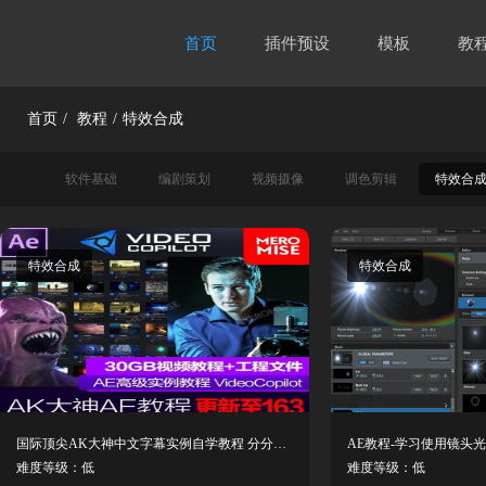
首页
插件预设
模板
教
首页
/
教程
/
特效合成
软件基础
编剧策划
视频摄像
调色剪辑
特效合
特效合成
特效合成
国际顶尖AK大神中文字幕实例自学教程 分分钟秒成大神！
难度等级：低
难度等级：低