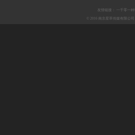
友情链接：
一千零一种
© 2016 南京星萃传媒有限公司