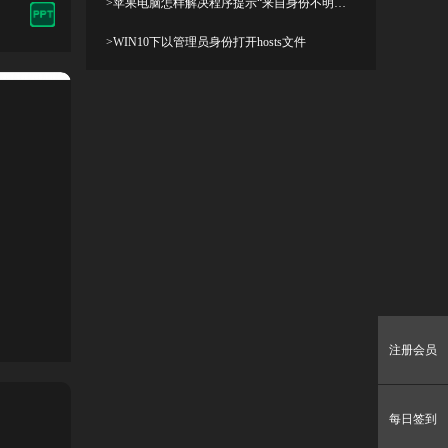
>苹果电脑怎样解决程序提示“来自身份不明开发者”及设置显示出“允许任何来源”
>WIN10下以管理员身份打开hosts文件
注册会员
每日签到