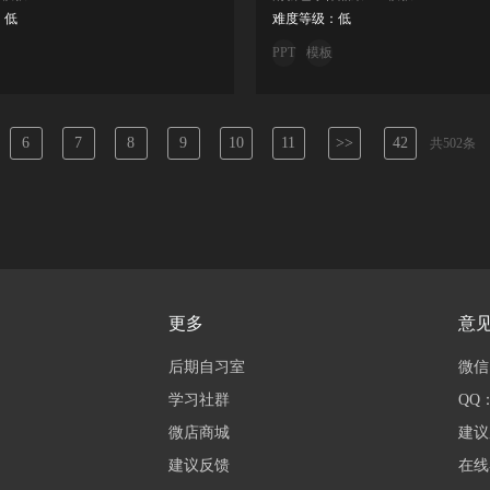
：低
难度等级：低
PPT
模板
6
7
8
9
10
11
>>
42
共502条
更多
意
后期自习室
微信：
学习社群
QQ：
微店商城
建议
建议反馈
在线客