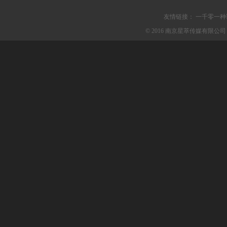
友情链接：
一千零一种
© 2016 南京星萃传媒有限公司