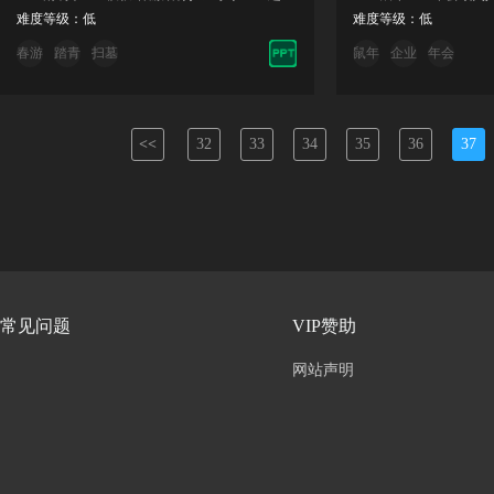
难度等级：低
难度等级：低
春游
踏青
扫墓
鼠年
企业
年会
<<
32
33
34
35
36
37
常见问题
VIP赞助
网站声明