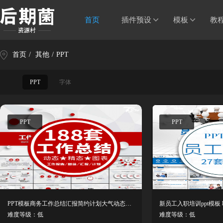
首页
插件预设
模板
教
首页
/
其他
/
PPT
PPT
字体
PPT
PPT
PPT模板商务工作总结汇报简约计划大气动态KEY keynote模板 2020
难度等级：低
难度等级：低