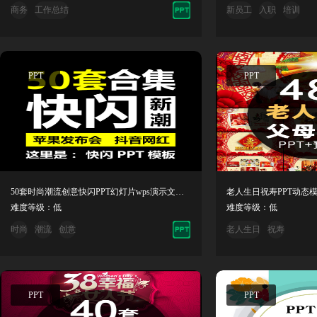
商务
工作总结
新员工
入职
培训
PPT
PPT
50套时尚潮流创意快闪PPT幻灯片wps演示文稿设计素材模版合集
难度等级：低
难度等级：低
时尚
潮流
创意
老人生日
祝寿
PPT
PPT