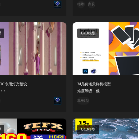
体
模型
家具
型
C4D模型
- OC专用灯光预设
3d几何场景样机模型
：中
难度等级：低
型
3D模型
型
C4D模型