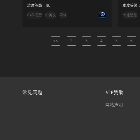
难度等级：低
难度等级
C4D模型
中英文
字体
卡通造型
<<
2
3
4
5
6
常见问题
VIP赞助
网站声明