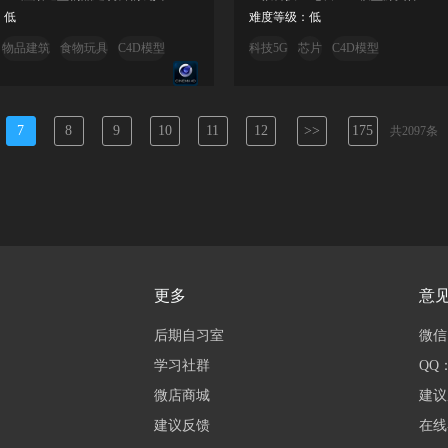
：低
难度等级：低
物品建筑
食物玩具
C4D模型
科技5G
芯片
C4D模型
7
8
9
10
11
12
>>
175
共2097条
更多
意
后期自习室
微信：
学习社群
QQ：
微店商城
建议
建议反馈
在线客