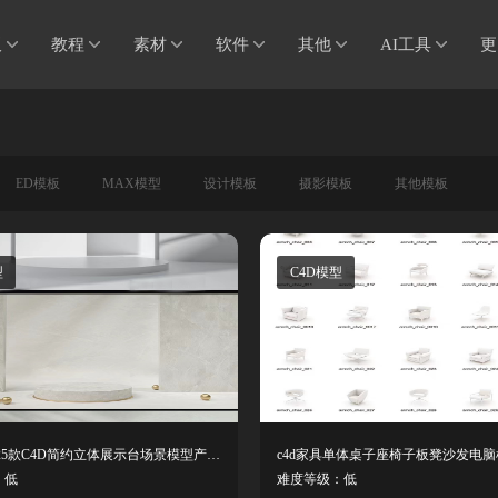
板
教程
素材
软件
其他
AI工具
更
ED模板
MAX模型
设计模板
摄影模板
其他模板
型
C4D模型
C4D模型-25款C4D简约立体展示台场景模型产品展架海报工程文件设计素材
：低
难度等级：低