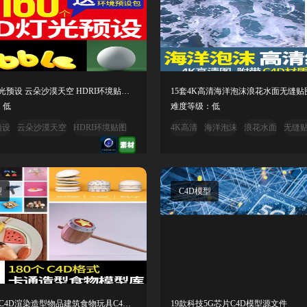
8款C4D灯光预设 云朵沙漠天空 HDRI环境贴图lib4d中文
：低
难度等级：低
预设
云朵沙漠天空
HDRI环境贴图
4K高清
海洋泡沫
浪花水面
无缝
型
C4D模型
180款卡通C4D渲染造型物品建筑食物玩具C4D模型
19款科技5G芯片C4D模型源文件