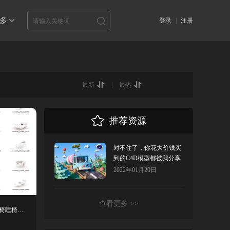
多
登录
|
注册
最新
|
最热
推荐资源
对不住了，你花大价钱买
到的C4D模型都被我分享
了！
2022年01月20日
查看更多 >>
c4d家具单体桌子座椅子板凳沙发电脑椅睡椅模型素材