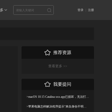
多
登录
|
注册
推荐资源
查看更多 >>
我要提问
>macOS 10.15 Catalina xxx.app已损坏，无法打开，你应该将它移到废纸篓解决方法
>苹果电脑怎样解决程序提示“来自身份不明开发者”及设置显示出“允许任何来源”