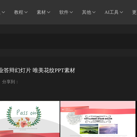
板
教程
素材
软件
其他
AI工具
更
业答辩幻灯片 唯美花纹PPT素材
分享到：