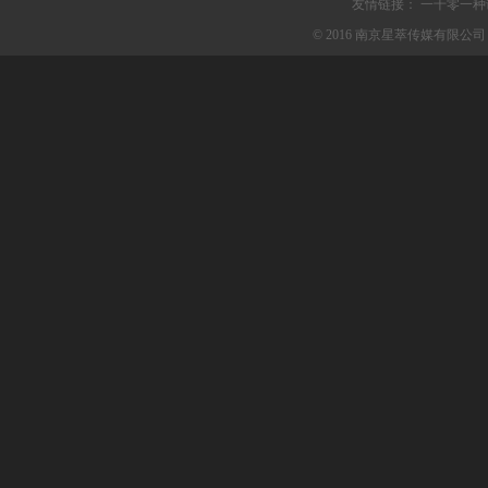
友情链接：
一千零一种
© 2016 南京星萃传媒有限公司