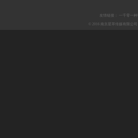
友情链接：
一千零一种
© 2016 南京星萃传媒有限公司