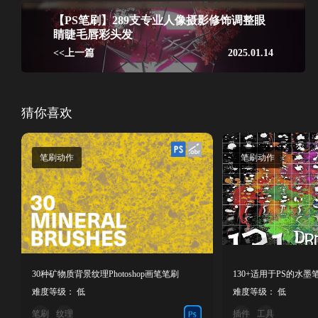
【PS笔刷】289支专业人像摄影修饰调整眼
睛睫毛唇彩头发
<<上一篇
2025.01.14
猜你喜欢
笔刷动作
笔刷动作
30种矿物质背景纹理Photoshop画笔笔刷
130+适用于PS的水
难度等级： 低
难度等级： 低
笔刷
纹理
插件
工具