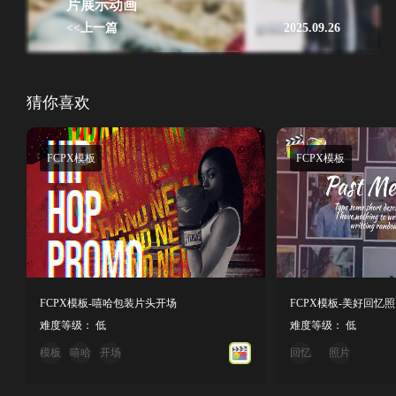
片展示动画
<<上一篇
2025.09.26
猜你喜欢
FCPX模板
FCPX模板
FCPX模板-嘻哈包装片头开场
难度等级： 低
难度等级： 低
模板
嘻哈
开场
回忆
照片