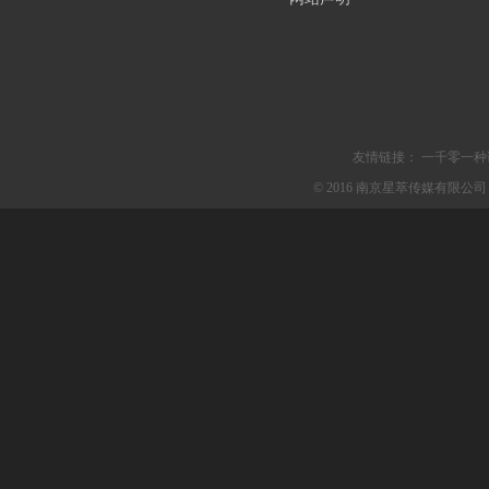
友情链接：
一千零一种
© 2016 南京星萃传媒有限公司