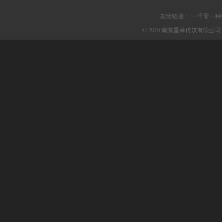
友情链接：
一千零一种
© 2016 南京星萃传媒有限公司