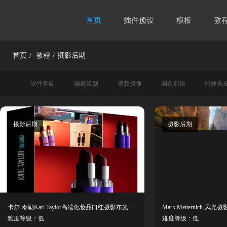
首页
插件预设
模板
教
首页
/
教程
/
摄影后期
软件基础
编剧策划
视频摄像
调色剪辑
特效合
摄影后期
摄影后期
卡尔·泰勒Karl Taylor高端化妆品口红摄影布光教程-中英字幕
难度等级：低
难度等级：低