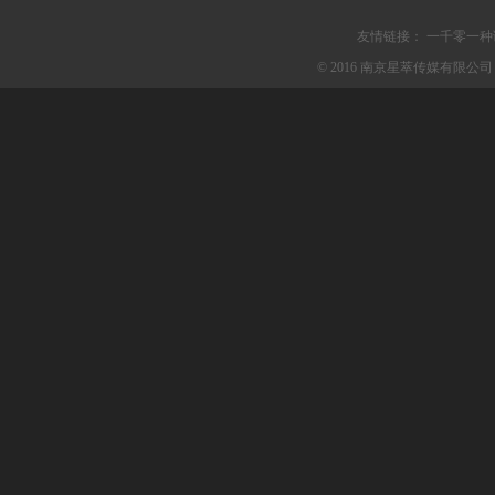
友情链接：
一千零一种
© 2016 南京星萃传媒有限公司