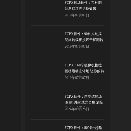
FCPX转场插件：71种阴
影遮挡过渡切换效果
2019年07月07日
FCPX插件：90种抖动摇
晃旋转模糊损坏干扰翻转
效果
2019年07月07日
FCPX：60个摄像机推拉
摇移甩动态转场 让你的转
场更加酷炫！
2019年07月07日
FCPX插件：超酷炫转场
\音效\调色\炫光合集 满足
你的各种需求！
2024年09月25日
FCPX插件：800款+超酷