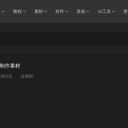
板
教程
素材
软件
其他
AI工具
更
量徽标制作素材
2月01日
分享到：