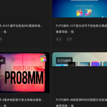
FCPX插件-414个扁平化彩色MG图形转场动画预设
： 低
难度等级： 抵
具
复古
信号
插件
FCPX插件
FCPX插件-8毫米电影胶片复古风格化视觉效果
： 低
难度等级： 低