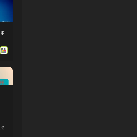
FCPX插件-15个复古信号干扰色彩分离损坏LOGO文字标题动画
FCPX插件-40组竖屏时尚封面图文包装海报设计宣传动画