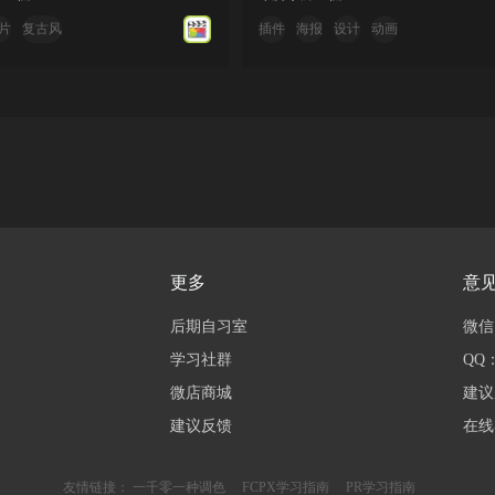
片
复古风
插件
海报
设计
动画
更多
意
后期自习室
微信：
学习社群
QQ：
微店商城
建议
建议反馈
在线客
友情链接：
一千零一种调色
FCPX学习指南
PR学习指南