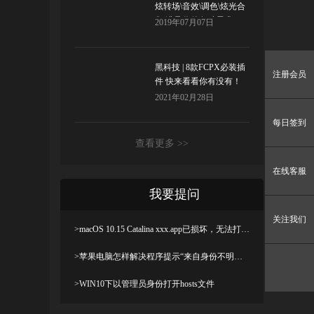
炫转场\音效\调色\炫光合
集 满足你的各种需求！
2019年07月07日
黑科技 | 8款FCPX必装插
注册会员
件 快来看看你有没有！
2021年02月28日
每日签到
查看更多 >>
在线客服
我要提问
关注我们
>macOS 10.15 Catalina xxx.app已损坏，无法打开，你应该将它移到废纸篓解决方法
>苹果电脑怎样解决程序提示“来自身份不明开发者”及设置显示出“允许任何来源”
>WIN10下以管理员身份打开hosts文件