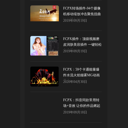
FCPX转场插件-94个摄像
机移动缩放冲击聚焦扭曲
旋转视频转场
2019年09月19日
FCPX插件：顶级视频磨
皮润肤美容插件 一键轻松
出大片！
2019年09月19日
FCPX：59个卡通能量爆
炸水流火焰烟雾MG动画
元素
2020年04月30日
FCPX：抖音同款常用转
场+音效 让你的作品燃起
来！
2019年09月18日