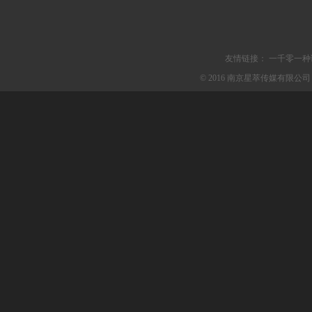
友情链接：
一千零一种
© 2016 南京星萃传媒有限公司