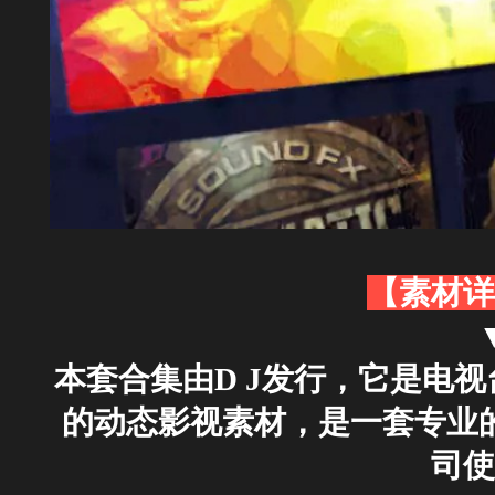
【素材详
本套合集由D J发行，它是电
的动态影视素材，是一套专业
司使