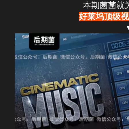
本期菌菌就
好莱坞顶级视