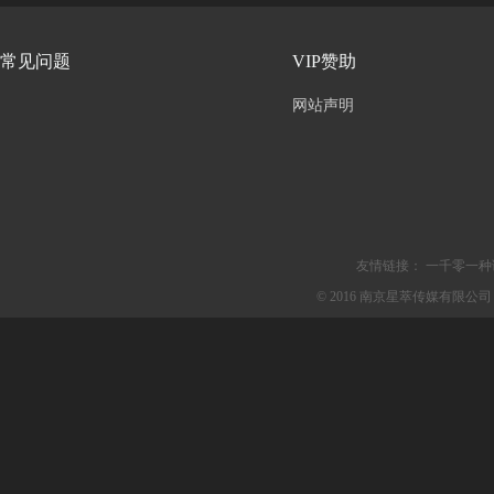
常见问题
VIP赞助
网站声明
友情链接：
一千零一种
© 2016 南京星萃传媒有限公司