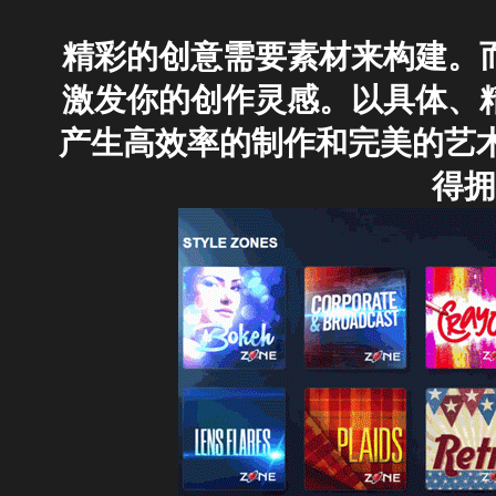
精彩的创意需要素材来构建。
激发你的创作灵感。以具体、
产生高效率的制作和完美的艺术
得拥