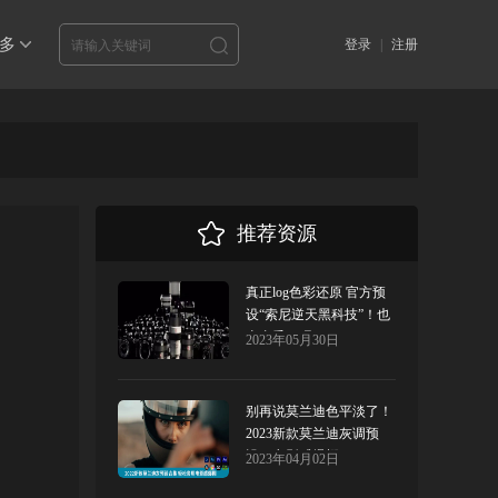
多
登录
|
注册
推荐资源
真正log色彩还原 官方预
设“索尼逆天黑科技”！也
太真香了吧！
2023年05月30日
别再说莫兰迪色平淡了！
2023新款莫兰迪灰调预
设！电影感爆棚！
2023年04月02日