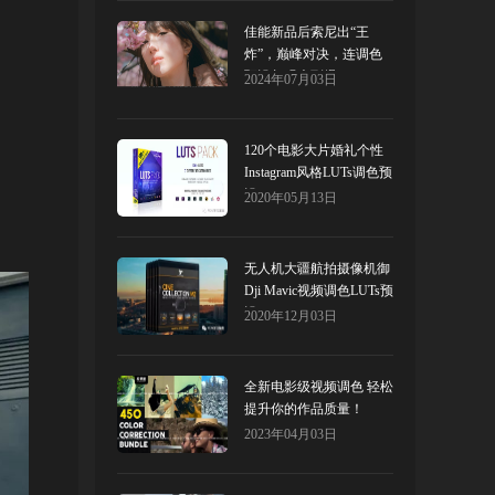
佳能新品后索尼出“王
炸”，巅峰对决，连调色
预设都强大到爆！
2024年07月03日
120个电影大片婚礼个性
Instagram风格LUTs调色预
设
2020年05月13日
无人机大疆航拍摄像机御
Dji Mavic视频调色LUTs预
设
2020年12月03日
全新电影级视频调色 轻松
提升你的作品质量！
2023年04月03日