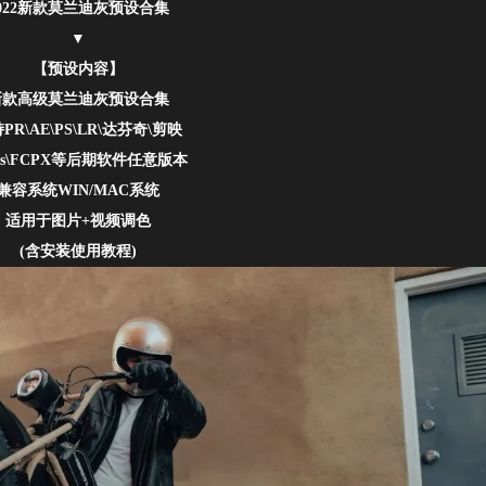
022新款莫兰迪灰预设合集
▼
【预设内容】
新款高级莫兰迪灰预设合集
PR\AE\PS\LR\达芬奇\剪映
ius\FCPX等后期软件任意版本
兼容系统WIN/MAC系统
适用于图片+视频调色
(含安装使用教程)