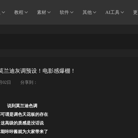
板
教程
素材
软件
其他
AI工具
更
款莫兰迪灰调预设！电影感爆棚！
4月02日
分享到：
说到莫兰迪色调
那可谓是调色天花板的存在
这高级的质感是没话说
本期咔咔酱就为大家带来了