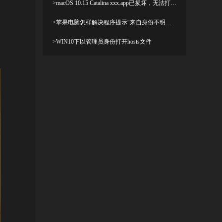
>macOS 10.15 Catalina xxx.app已损坏，无法打开，你应该将它移到废纸篓解决方法
>苹果电脑怎样解决程序提示“来自身份不明开发者”及设置显示出“允许任何来源”
>WIN10下以管理员身份打开hosts文件