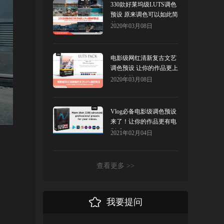
330款好莱坞级LUTS调色
预设 原来调色可以如此简
单
2020年03月08日
电影级网红清新复古文艺
调色预设 让你的作品更上
一个台阶！
2020年03月08日
Vlog必备电影级调色预设
来了！让你的作品更有电
影感！
2021年02月04日
查看更多 >>
我要提问