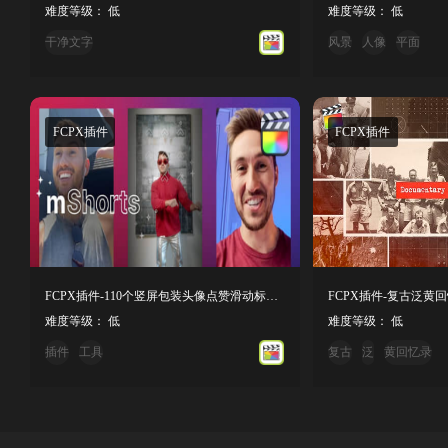
难度等级： 低
难度等级： 低
干净文字
风景
人像
平面
FCPX插件
FCPX插件
FCPX插件-110个竖屏包装头像点赞滑动标题介绍图形元素包装动画 mShorts
FCPX插件-复古泛黄
难度等级： 低
难度等级： 低
插件
工具
复古
泛
黄回忆录