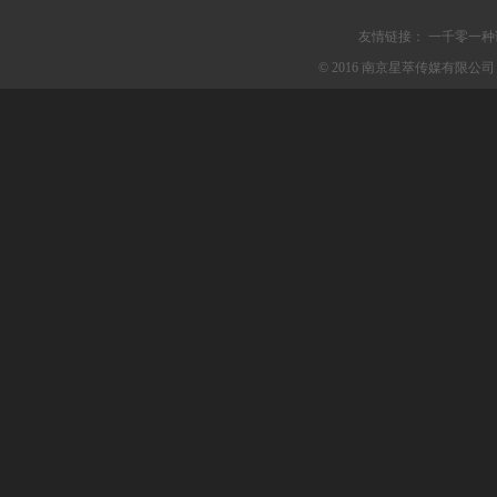
友情链接：
一千零一种
© 2016 南京星萃传媒有限公司