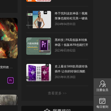
终于找到这款神器！视频
抠像也能轻松完美一键搞
定！Red Giant Primatte
2024年04月01日
Keyer
黑科技 | PR高低版本转换
神器！低版本PR也能打开
高版本工程文件
2023年03月02日
史上最全5000款高级转场
PR插件-动态像素拉伸撕裂花屏故障视觉特效 Motion Mosh v1.3.0Win
插件 让你的转场狂拽酷
炫！
2021年01月28日
注册会员
查看更多 >>
每日签到