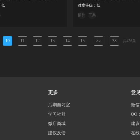
：低
难度等级：低
具
插件
工具
10
11
12
13
14
15
>>
38
共456条
更多
意
后期自习室
微信：
学习社群
QQ：
微店商城
建议
建议反馈
在线客