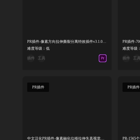
PR插件-像素方向拉伸撕裂分离特效插件v3.1.0 Win汉化版 +使用教程
PR插件-
难度等级：低
难度等级
插件
工具
插件
工
PR插件
PR插件
中文汉化PR插件-像素融化位移拉伸失真视觉特效 Pixel Melt V1.0.0 mac