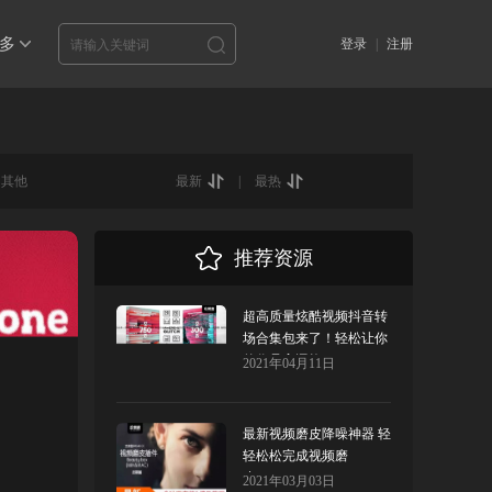
多
登录
|
注册
其他
最新
|
最热
推荐资源
超高质量炫酷视频抖音转
场合集包来了！轻松让你
的作品高逼格
2021年04月11日
最新视频磨皮降噪神器 轻
轻松松完成视频磨
皮!Beauty box
2021年03月03日