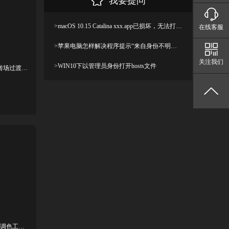
我要提问
>macOS 10.15 Catalina xxx.app已损坏，无法打开，你应该将它移到废纸篓解决方法
在线客服
>苹果电脑怎样解决程序提示“来自身份不明开发者”及设置显示出“允许任何来源”
关注我们
>WIN10下以管理员身份打开hosts文件
PR脚本-100组创意动态文字标题排版转场过渡预设
PR插件-视频画面自动色彩色温白平衡调色工具 Auto Balancer