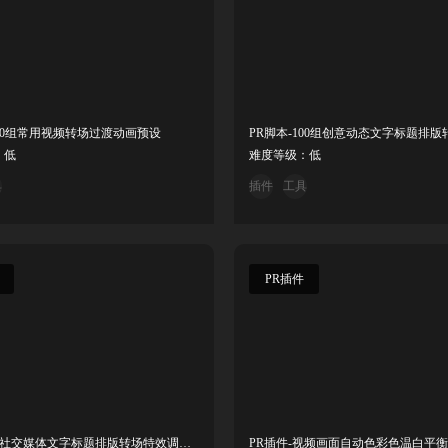
700组常用视频转场过渡动画预设
：低
难度等级：低
具
插件
工具
PR插件
PR-1565个社交媒体文字标题排版转场特效调色分屏 Gal Toolkit V3.1