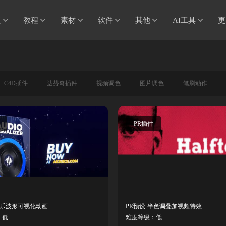
板
教程
素材
软件
其他
AI工具
更
C4D插件
达芬奇插件
视频调色
图片调色
笔刷动作
PR插件
音乐波形可视化动画
PR预设-半色调叠加视频特效
：低
难度等级：低