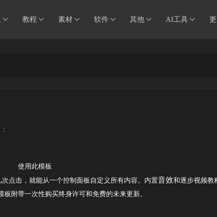
板
教程
素材
软件
其他
AI工具
更
到：
使用此模板
音效
。只需几次点击，就能从一个控制面板自定义所有内容。内置
和逐步视频教
模板附带一次性购买终身许可和免费的未来更新。