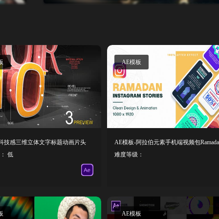
板
AE模板
-科技感三维立体文字标题动画片头
： 低
难度等级：
板
AE模板