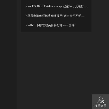
>macOS 10.15 Catalina xxx.app已损坏，无法打开，你应该将它移到废纸篓解决方法
>苹果电脑怎样解决程序提示“来自身份不明开发者”及设置显示出“允许任何来源”
>WIN10下以管理员身份打开hosts文件
注册会员