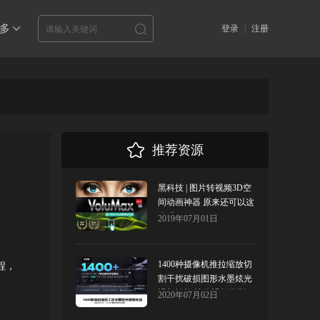
多
登录
|
注册
推荐资源
黑科技 | 图片转视频3D空
间动画神器 原来还可以这
么玩！
2019年07月01日
1400种摄像机推拉缩放切
程，
割干扰破损图形水墨炫光
视频转场 让你视频燃到
2020年07月02日
爆！