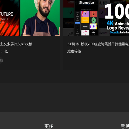
主义多屏片头AE模板
： 低
难度等级：
画
更多
意