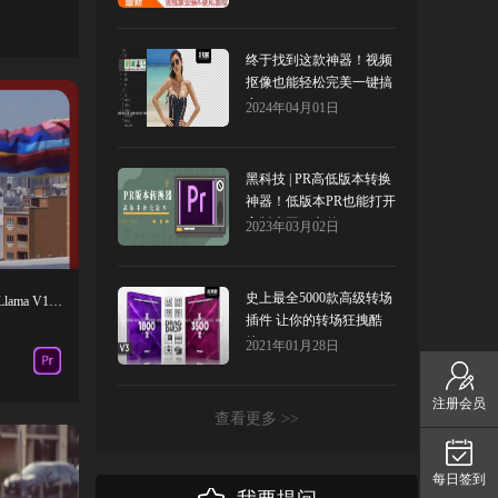
终于找到这款神器！视频
抠像也能轻松完美一键搞
定！Red Giant Primatte
2024年04月01日
Keyer
黑科技 | PR高低版本转换
神器！低版本PR也能打开
高版本工程文件
2023年03月02日
史上最全5000款高级转场
PR插件-视频换色局部调色工具 Color Llama V1.1.0汉化 Win
插件 让你的转场狂拽酷
炫！
2021年01月28日
注册会员
查看更多 >>
每日签到