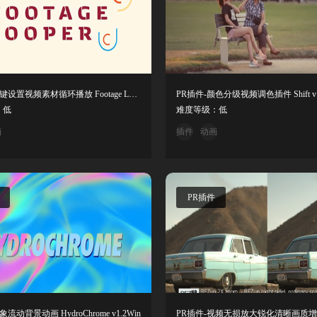
PR脚本-一键设置视频素材循环播放 Footage Looper 1.0.0
PR插件-颜色分级视频调色插件 Shift v1.
：低
难度等级：低
画
插件
动画
PR插件
流动背景动画 HydroChrome v1.2Win