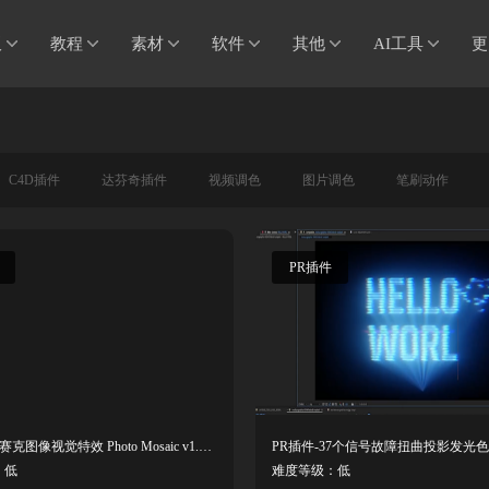
板
教程
素材
软件
其他
AI工具
更
C4D插件
达芬奇插件
视频调色
图片调色
笔刷动作
PR插件
PR插件-马赛克图像视觉特效 Photo Mosaic v1.0.1 Win
：低
难度等级：低