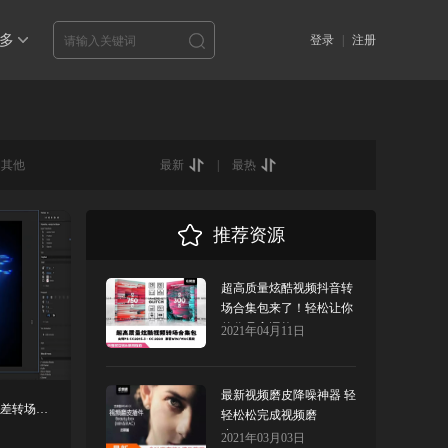
多
登录
|
注册
其他
最新
|
最热
推荐资源
超高质量炫酷视频抖音转
场合集包来了！轻松让你
的作品高逼格
2021年04月11日
最新视频磨皮降噪神器 轻
PR插件-37个信号故障扭曲投影发光色差转场视觉特效
轻松松完成视频磨
皮!Beauty box
2021年03月03日