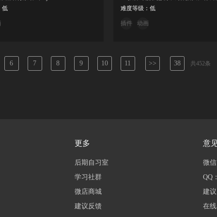
：低
难度等级：低
画
插件
动画
6
7
8
9
10
11
>>
38
共452条
更多
意
后期自习室
微信：
学习社群
QQ：
微店商城
建议
建议反馈
在线客