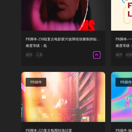
PR脚本-250组复古电影胶片故障纸张撕裂拼贴定格转场动画预设
难度等级：低
难度等级
插件
工具
插件
动
PR插件
PR插件
PR脚本-225复古氛围转场过渡
PR插件-抽象