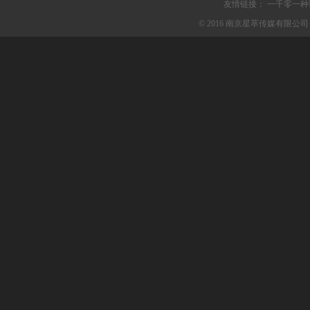
友情链接：
一千零一种
© 2016 南京星萃传媒有限公司