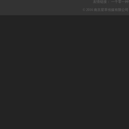
友情链接：
一千零一种
© 2016 南京星萃传媒有限公司