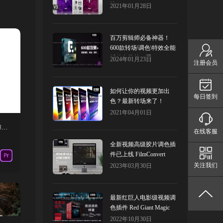
炫！
2021年01月28日
百万剪辑师必备神器！
600款转场\调色\特效全能
插件套装第二季！
2024年01月23日
注册会员
如何让你的视频更加出
每日签到
色？最新转场来了！
2021年04月01日
PR脚本-242个动作悬疑电影车辆环境故障旋风命中碰撞常用基本音效
在线客服
全新视频高级胶片调色插
件已上线 FilmConvert
Nitrate
关注我们
2023年03月30日
最新红巨人电影级视频调
色插件 Red Giant Magic
Bullet Suite
2022年10月30日