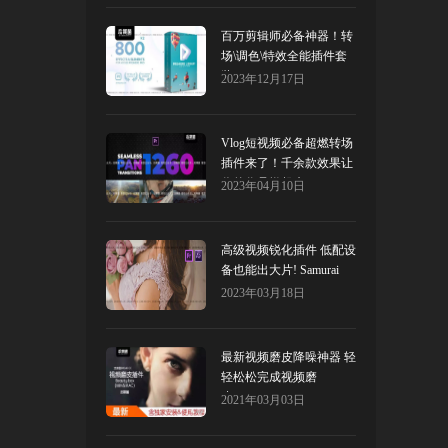
百万剪辑师必备神器！转
场\调色\特效全能插件套
装！
2023年12月17日
Vlog短视频必备超燃转场
插件来了！千余款效果让
你的作品燃起来！
2023年04月10日
高级视频锐化插件 低配设
备也能出大片! Samurai
Sharpen
2023年03月18日
最新视频磨皮降噪神器 轻
轻松松完成视频磨
皮!Beauty box
2021年03月03日