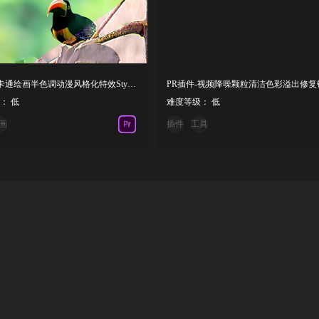
PR插件-卡通绘画半色调动漫风格化特效StyleX V1.0.2.1Mac
： 低
难度等级： 低
画
插件
工具