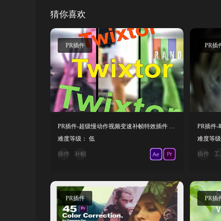
猜你喜欢
PR插件
PR插
PR插件-超级慢动作视频变速补帧特效插件 Twixtor Pro 8.1.1 Win
难度等级： 低
难度等级
插件
补帧
插件
工
PR插件
PR插