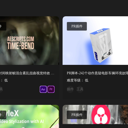
件
PR插件
PR插件-时间映射帧混合紊乱扭曲视觉特效 Time Bend V1.0.1 mac
： 低
难度等级： 低
具
插件
工具
件
PR插件