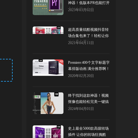
神器！低版本PR也能打开
高版本工程文件
2023年03月02日
超高质量炫酷视频抖音转
场合集包来了！轻松让你
的作品高逼格
2021年04月11日
Premiere:400个文字标题字
幕排版动画 满分推荐啊！
2020年02月20日
终于找到这款神器！视频
抠像也能轻松完美一键搞
定！Red Giant Primatte
2024年04月01日
Keyer
史上最全5000款高级转场
插件 让你的转场狂拽酷