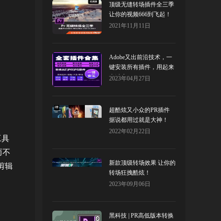
顶级无缝转场插件全三季
让你的视频666到飞起！
2021年11月11日
Adobe又出前沿技术，一
键安装所有插件，用起来
太过瘾了！
2023年04月27日
超酷炫又小众的PR插件
据说都用过就是大神！
2022年02月22日
工具
而不
新款顶级转场效果 让你的
剪辑
转场狂拽酷炫！
2023年09月06日
黑科技 | PR高低版本转换