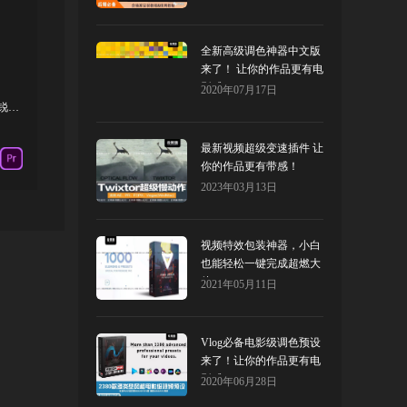
全新高级调色神器中文版
来了！ 让你的作品更有电
影感 Color Finesse
2020年07月17日
PR插件-视频降噪颗粒清洁色彩溢出修复锐化画质增强套装
最新视频超级变速插件 让
你的作品更有带感！
Twixtor
2023年03月13日
视频特效包装神器，小白
也能轻松一键完成超燃大
片！ Video Library
2021年05月11日
Vlog必备电影级调色预设
来了！让你的作品更有电
影感！
2020年06月28日