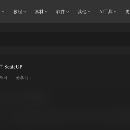
板
教程
素材
软件
其他
AI工具
更
caleUP
25日
分享到：