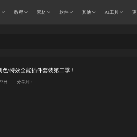
板
教程
素材
软件
其他
AI工具
更
\调色\特效全能插件套装第二季！
23日
分享到：