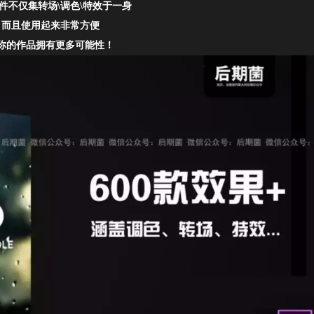
件不仅
集转场\调色\特效于一身
而且
使用起来非常方便
你的作品拥有更多可能性！