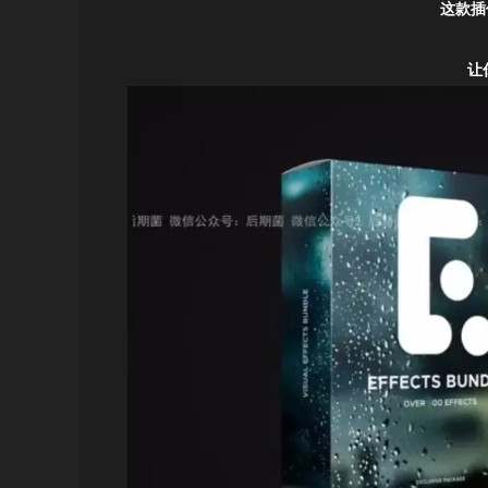
这款插
让