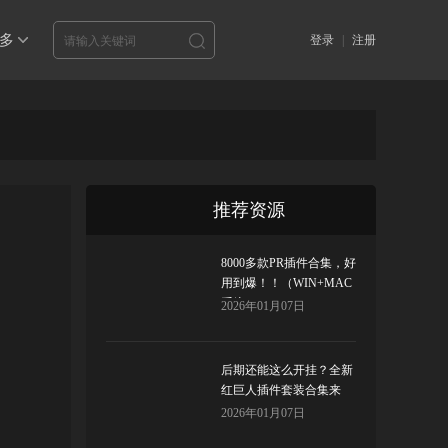
多
登录
|
注册
推荐资源
8000多款PR插件合集，好
用到爆！！（WIN+MAC
系统）
2026年01月07日
后期还能这么开挂？全新
红巨人插件套装合集来
了！
2026年01月07日