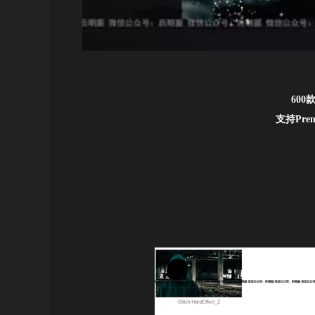
60
支持Prem