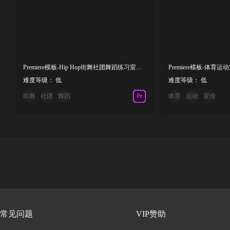
Premiere模板-Hip Hop街舞社团舞蹈练习室短视频宣传片模板
Premiere模板-体
难度等级： 低
难度等级： 低
街舞
社团
舞蹈
体育
运动
宣传
常见问题
VIP赞助