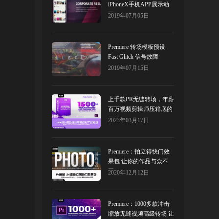
iPhoneX手机APP展示动
画
2019年07月05日
Premiere 转场模板预设
Fast Glitch 信号故障
2019年07月15日
上千款PR无缝转场，年薪
百万视频剪辑师压箱底的
干货！
2023年03月17日
Premiere：拍立得快门效
果包 让你的作品与众不
同！
2020年12月12日
Premiere：1000多款冲击
缩放无缝视频高级转场 让