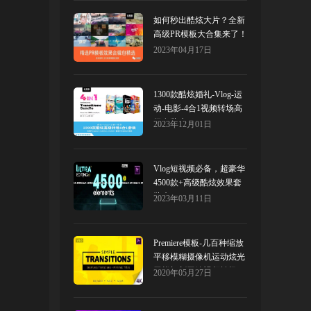
如何秒出酷炫大片？全新
高级PR模板大合集来了！
2023年04月17日
1300款酷炫婚礼-Vlog-运
动-电影-4合1视频转场高
级套装来了！
2023年12月01日
Vlog短视频必备，超豪华
4500款+高级酷炫效果套
装来了！
2023年03月11日
Premiere模板-几百种缩放
平移模糊摄像机运动炫光
干扰切割无缝视频转场
2020年05月27日