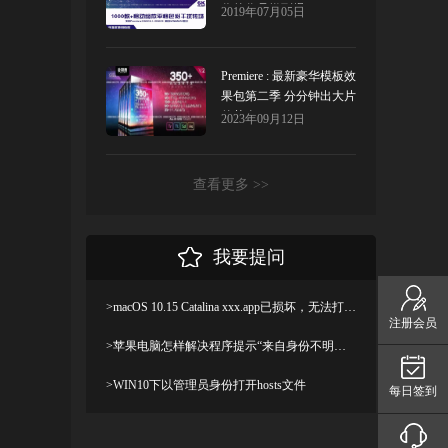
你的作品燃到爆！
2019年07月05日
Premiere : 最新豪华模板效
果包第二季 分分钟出大片
的节奏！
2023年09月12日
查看更多 >>
我要提问
>macOS 10.15 Catalina xxx.app已损坏，无法打开，你应该将它移到废纸篓解决方法
注册会员
>苹果电脑怎样解决程序提示“来自身份不明开发者”及设置显示出“允许任何来源”
>WIN10下以管理员身份打开hosts文件
每日签到