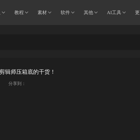
板
教程
素材
软件
其他
AI工具
更
频剪辑师压箱底的干货！
分享到：