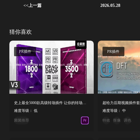
<<上一篇
2026.05.28
猜你喜欢
PR插件
PR插件
史上最全5000款高级转场插件 让你的转场狂拽酷炫！
难度等级： 低
难度等级： 中
菌菌推荐
特效
抠像
调色