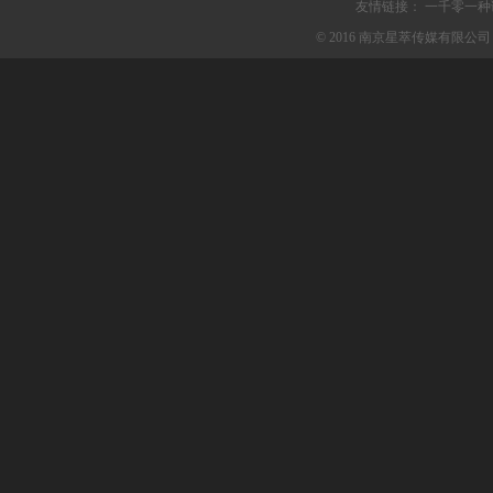
友情链接：
一千零一种
© 2016 南京星萃传媒有限公司