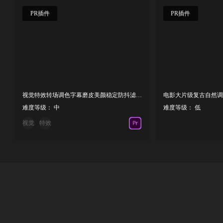
PR插件
PR插件
视觉特效转场调色字幕磨皮美颜稳定防抖滤镜包NewBlueFX TotalFX 221118
难度等级： 中
难度等级： 低
视觉
特效