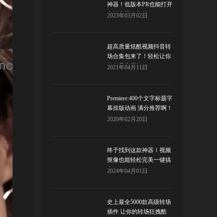
神器！低版本PR也能打开
高版本工程文件
2023年03月02日
超高质量炫酷视频抖音转
场合集包来了！轻松让你
的作品高逼格
2021年04月11日
Premiere:400个文字标题字
幕排版动画 满分推荐啊！
2020年02月20日
终于找到这款神器！视频
抠像也能轻松完美一键搞
定！Red Giant Primatte
2024年04月01日
Keyer
史上最全5000款高级转场
插件 让你的转场狂拽酷