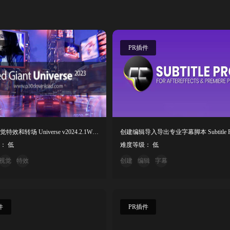
件
PR插件
红巨人视觉特效和转场 Universe v2024.2.1WinMac
： 低
难度等级： 低
视觉
特效
创建
编辑
字幕
件
PR插件