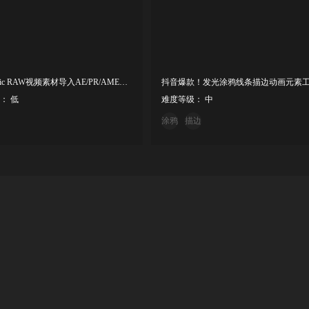
Blackmagic RAW视频素材导入AE/PR/AME插件BRAW Studio
： 低
难度等级： 中
涂鸦
描边