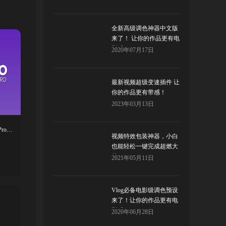
全新高级调色神器中文版
来了！ 让你的作品更有电
影感 Color Finesse
2020年07月17日
最新视频超级变速插件 让
你的作品更有带感！
Twixtor
2023年03月13日
创建编辑导入导出专业字幕脚本 Subtitle Pro 2.9.6 修复版 + 使用教程
视频特效包装神器，小白
也能轻松一键完成超燃大
片！ Video Library
2021年05月11日
Vlog必备电影级调色预设
来了！让你的作品更有电
影感！
2020年06月28日