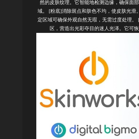
然的皮肤纹理。它智能地检测边缘，确保面部
域。 [粉底]消除斑点和肤色不均，使皮肤光
定区域可确保外观自然无瑕，无需过度处理。 
区，营造出光彩夺目的迷人光泽。它可恢