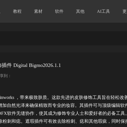
板
教程
素材
软件
其他
AI工具
更
ital Bigmo2026.1.1
享到：
inworks ，带来极致肤质。这款先进的皮肤修饰工具旨在轻松改
增加自然光泽来确保精致而专业的妆容。其插件可与顶级编辑软
e Pro，达芬奇等OFX软件无缝协作，使其成为修饰专业人士和爱好者的必备工具
遮瑕]去除粉刺和痣。遮瑕插件可有效去除粉刺、痣和其他瑕疵，同时保