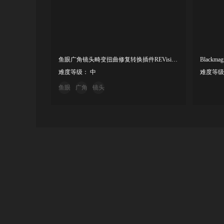
鱼眼广角镜头畸变扭曲修复转换插件REVisionFX RELens v2.2.1 Win/Mac
难度等级： 中
难度等级
鱼眼
广角
镜头