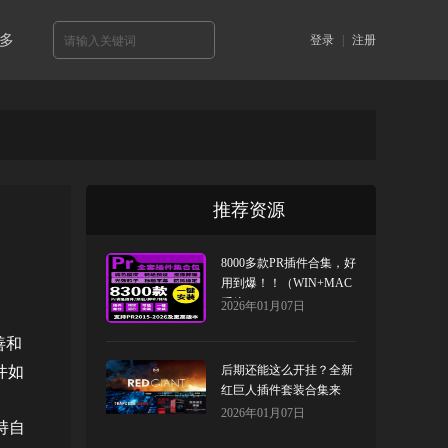
多
登录
|
注册
推荐资源
8000多款PR插件合集，好
用到爆！！（WIN+MAC
系统）
2026年01月07日
善和
件如
后期还能这么开挂？全新
红巨人插件套装合集来
。
了！
2026年01月07日
持自