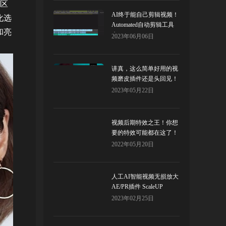
区
AI终于能自己剪辑视频！
化选
Automated自动剪辑工具
和亮
来了！
2023年06月06日
讲真，这么简单好用的视
频磨皮插件还是头回见！
2023年05月22日
视频后期特效之王！你想
要的特效可能都在这了！
AtomX
2022年05月20日
人工AI智能视频无损放大
AE/PR插件 ScaleUP
2023年02月25日