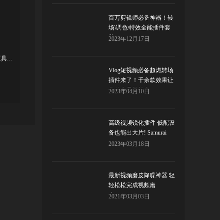
百万剪辑师必备神器！转
场\调色\特效全能插件套
装！
2023年12月17日
抖音爆款！发光涂鸦线条描边动画元素工具包来了！
Vlog短视频必备超燃转场
插件来了！千余款效果让
你的作品燃起来！
2023年04月10日
高级视频锐化插件 低配设
备也能出大片! Samurai
Sharpen
2023年03月18日
最新视频磨皮降噪神器 轻
轻松松完成视频磨
皮!Beauty box
2021年03月03日