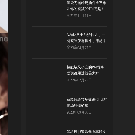
顶级无缝转场插件全三季
让你的视频666到飞起！
2021年11月11日
Adobe又出前沿技术，一
键安装所有插件，用起来
太过瘾了！
2023年04月27日
超酷炫又小众的PR插件
据说都用过就是大神！
2022年02月22日
新款顶级转场效果 让你的
转场狂拽酷炫！
2023年09月06日
黑科技 | PR高低版本转换