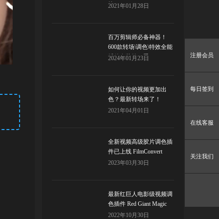
炫！
2021年01月28日
百万剪辑师必备神器！
600款转场\调色\特效全能
注册会员
插件套装第二季！
2024年01月23日
每日签到
如何让你的视频更加出
色？最新转场来了！
2021年04月01日
在线客服
全新视频高级胶片调色插
件已上线 FilmConvert
关注我们
Nitrate
2023年03月30日
最新红巨人电影级视频调
色插件 Red Giant Magic
Bullet Suite
2022年10月30日