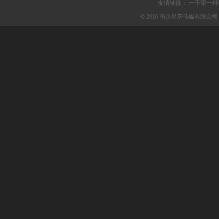
友情链接：
一千零一种
© 2016 南京星萃传媒有限公司