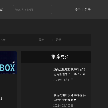
多
登录
|
注册
其他
最新
|
最热
推荐资源
超高质量炫酷视频抖音转
场合集包来了！轻松让你
的作品高逼格
2021年04月11日
最新视频磨皮降噪神器 轻
.1
轻松松完成视频磨
皮!Beauty box
2021年03月03日