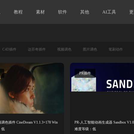
板
教程
素材
软件
其他
AI工具
更
C4D插件
达芬奇插件
视频调色
图片调色
笔刷动作
PR插件
插件 CineDream V1.1.3×178 Win
PR-人工智能动画生成器 Sandbox V1.0
：低
难度等级：低