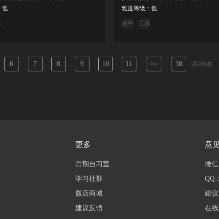
：低
难度等级：低
具
插件
工具
6
7
8
9
10
11
>>
38
共456条
更多
意
后期自习室
微信：
学习社群
QQ：
微店商城
建议
建议反馈
在线客