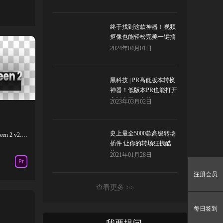
终于找到这款神器！视频
抠像也能轻松完美一键搞
定！Red Giant Primatte
2024年04月01日
Keyer
黑科技 | PR高低版本转换
神器！低版本PR也能打开
高版本工程文件
2023年03月02日
史上最全5000款高级转场
pr视频背景智能抠像 Goodbye Greenscreen 2 v2.3.45
插件 让你的转场狂拽酷
炫！
2021年01月28日
注册会员
查看更多 >>
每日签到