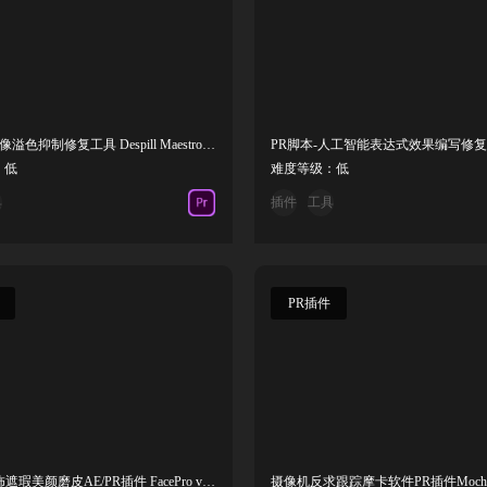
PR插件-抠像溢色抑制修复工具 Despill Maestro v1.0.3Win
：低
难度等级：低
具
插件
工具
PR插件
AI人脸修饰遮瑕美颜磨皮AE/PR插件 FacePro v1.0.0 Win中文汉化版