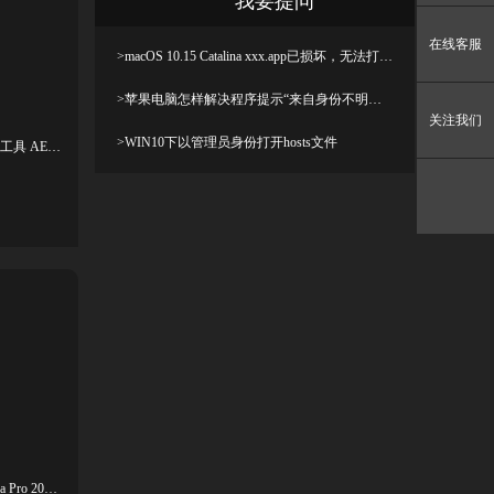
我要提问
在线客服
>macOS 10.15 Catalina xxx.app已损坏，无法打开，你应该将它移到废纸篓解决方法
>苹果电脑怎样解决程序提示“来自身份不明开发者”及设置显示出“允许任何来源”
关注我们
>WIN10下以管理员身份打开hosts文件
PR脚本-人工智能表达式效果编写修复工具 AE GPT V1.1.0
摄像机反求跟踪摩卡软件PR插件Mocha Pro 2026.5 Win/mac