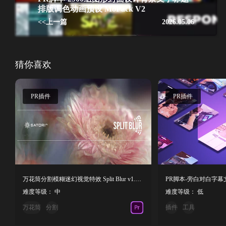
排版调色动画预设 MoPack V2
<<上一篇
2026.05.06
猜你喜欢
PR插件
PR插件
万花筒分割模糊迷幻视觉特效 Split Blur v1.0.2 Win
难度等级： 中
难度等级： 低
万花筒
分割
插件
工具