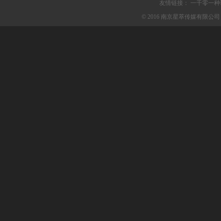
友情链接：
一千零一种
© 2016 南京星萃传媒有限公司