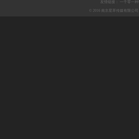
友情链接：
一千零一种
© 2016 南京星萃传媒有限公司