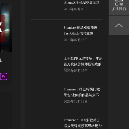
iPhoneX手机APP展示动
画
关注我们
2019年07月05日
Premiere 转场模板预设
Fast Glitch 信号故障
2019年07月15日
上千款PR无缝转场，年薪
Premiere预设-505种电影艺术旅行时尚婚礼复古粉嫩城市风景光效调色预设
百万视频剪辑师压箱底的
干货！
2023年03月17日
Premiere：拍立得快门效
果包 让你的作品与众不
同！
2020年12月12日
Premiere：1000多款冲击
缩放无缝视频高级转场 让