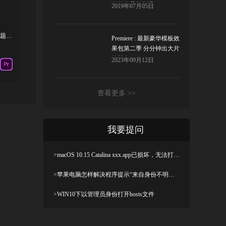
你的作品燃到爆！
2019年07月05日
Premiere模板-超级故障字幕条18种独特标题文字动画模板
Premiere : 最新豪华模板效
果包第二季 分分钟出大片
的节奏！
2023年09月12日
查看更多 >>
我要提问
>macOS 10.15 Catalina xxx.app已损坏，无法打开，你应该将它移到废纸篓解决方法
>苹果电脑怎样解决程序提示“来自身份不明开发者”及设置显示出“允许任何来源”
>WIN10下以管理员身份打开hosts文件