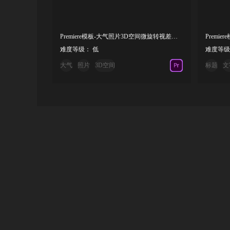
Premiere模板-大气照片3D空间微旋转视差特效水彩效果幻灯片模板
Premi
难度等级： 低
难度等级
大气
照片
3D空间
标题
文