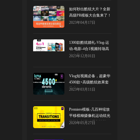
如何秒出酷炫大片？全新
高级PR模板大合集来了！
2023年04月17日
1300款酷炫婚礼-Vlog-运
动-电影-4合1视频转场高
级套装来了！
2023年12月01日
Vlog短视频必备，超豪华
4500款+高级酷炫效果套
装来了！
2023年03月11日
Premiere模板-几百种缩放
平移模糊摄像机运动炫光
干扰切割无缝视频转场
2020年05月27日