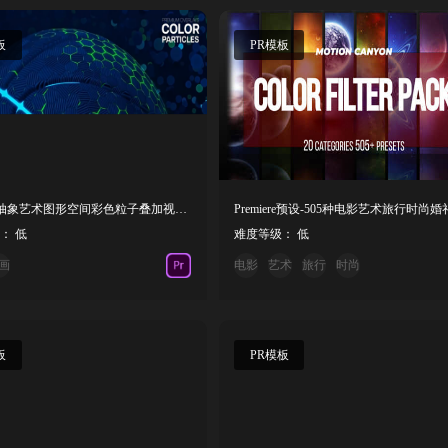
板
PR模板
PR模板-抽象艺术图形空间彩色粒子叠加视觉特效
： 低
难度等级： 低
画
电影
艺术
旅行
时尚
板
PR模板